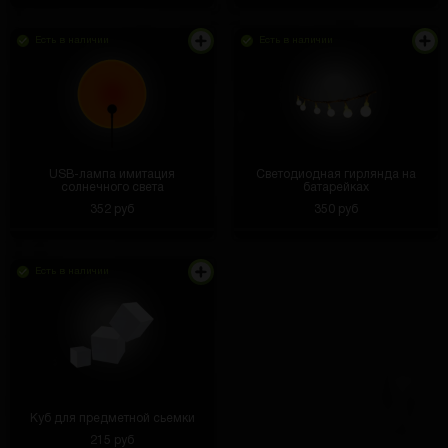
Есть в наличии
Есть в наличии
вообще все круто, но доставку хотелось бы
быстрее
Иван Голиков
3 часа назад
Эти наушники со мной всегда — в спортзале, на
пробежке, даже в транспорте. Звук — супер.
USB-лампа имитация
Светодиодная гирлянда на
Правда, на максимальной громкости батарейка
солнечного света
батарейках
садится чуть быстрее, но это не критично.
352 руб
350 руб
Есть в наличии
Жека Аксьоненко
3 часа назад
У меня однокластник выйграл телефон
Данил Екимов
3 часа назад
Мне выполо не с первого раза , но телефон есть
Куб для предметной сьемки
Данил Коломыцев
2 часа назад
215 руб