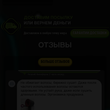
Веер просто прелесть! Лёгкий, прочный, с
красивым рисунком. Выручает в жару, а ещё стал
отличным аксессуаром для фотосессий.
ДОСТАВИМ ПОСЫЛКУ
ИЛИ ВЕРНЕМ ДЕНЬГИ
ГАРАНТИИ ДОСТАВКИ
Доставляем в любую точку мира
Ростислав Дементьев
2 часа назад
ОТЗЫВЫ
Флакончик компактный, легко помещается в
сумочку. Хватает буквально одной капли
БОЛЬШЕ ОТЗЫВОВ
Акакий Аквафоров
2 часа назад
Не обжигает волосы, бережно сушит. Даже после
частого использования волосы остаются
здоровыми. Не устаёт рука, даже если сушить
длинные волосы. Эргономика продумана