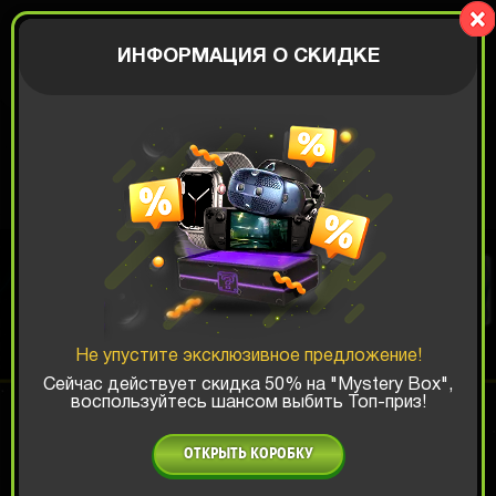
PresentBox
АВТОРИЗАЦИЯ
ИНФОРМАЦИЯ О СКИДКЕ
ИНСТАГРАМНАЯ
КОРОБКА
Не упустите эксклюзивное предложение!
Шанс ТОП-выигрыша:
Сейчас действует скидка 50% на "Mystery Box",
воспользуйтесь шансом выбить Топ-приз!
x1
x2
x3
ОТКРЫТЬ КОРОБКУ
Есть промокод?