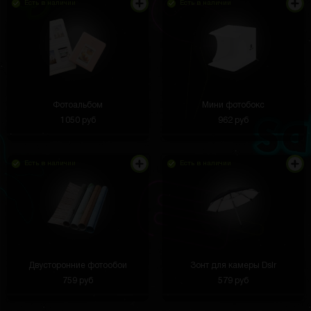
Есть в наличии
Есть в наличии
Аптечка универсальная: и для дома, и для
путешествий.
Фотоальбом
Мини фотобокс
1050 руб
962 руб
Міша Шейчук
3 часа назад
Закинул туда всю свою музыку, памяти хватает.
Есть в наличии
Работает стабильно, без лагов. Управление
Есть в наличии
простое, кнопки удобные, и нет зависимости от
интернета.
Олег Радинюк
3 часа назад
Кажется, что персонаж прямо сошёл с экрана.
Очень реалистичная фигурка!
Двусторонние фотообои
Зонт для камеры Dslr
759 руб
579 руб