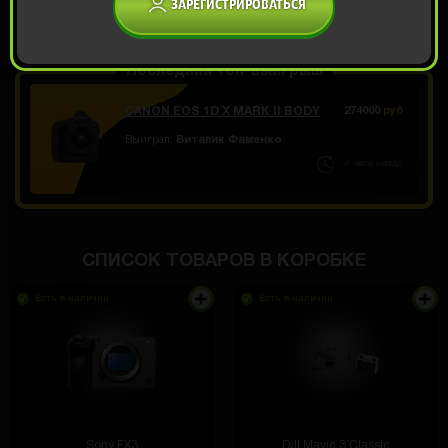
ЗАРЕГИСТРИРОВАТЬСЯ
ОТКРЫТЬ ЗА 899
Демо прокрут
РУБ
Последний топ-выигрыш
CANON EOS 1D X MARK II BODY
274000
руб
Выиграл:
Виталик Фаменко
4 часа назад
СПИСОК ТОВАРОВ В КОРОБКЕ
Есть в наличии
Есть в наличии
Sony FX3
DJI Mavic 3 Classic