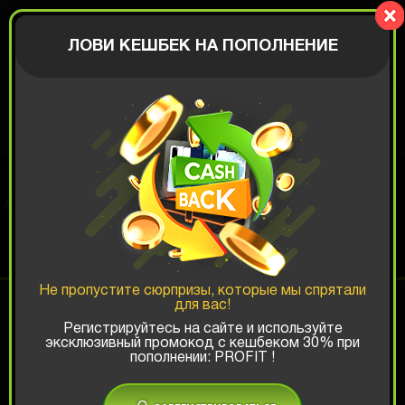
PresentBox
АВТОРИЗАЦИЯ
ЛОВИ КЕШБЕК НА ПОПОЛНЕНИЕ
КОРОБКА ФОТОГРАФА
Шанс ТОП-выигрыша:
Не пропустите сюрпризы, которые мы спрятали
для вас!
x1
x2
x3
Регистрируйтесь на сайте и используйте
эксклюзивный промокод с кешбеком 30% при
пополнении: PROFIT !
Есть промокод?